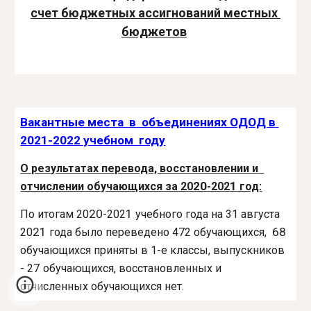
счет бюджетных ассигнований местных 
бюджетов
Вакантные места  в  объединениях ОДОД в 
202
1
-202
2
 учебном  году
О результатах перевода, восстановлении и  
20
1
отчислении обучающихся за 20
-202
 год:
20
1
По итогам 20
-202
 учебного года на 31 августа 
21
68
20
 года было переведено 472 обучающихся,  
обучающихся приняты в 1-е классы, выпускников 
7
- 2
 обучающихся, восстановленных и 
отчисленных обучающихся нет. 